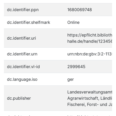
dc.identifier.ppn
1680069748
dc.identifier.shelfmark
Online
https://epflicht.bibliothe
dc.identifier.uri
halle.de/handle/123456
dc.identifier.urn
urn:nbn:de:gbv:3:2-11351
dc.identifier.vl-id
2999645
dc.language.iso
ger
Landesverwaltungsamt, 
dc.publisher
Agrarwirtschaft, Ländli
Fischerei, Forst- und Ja