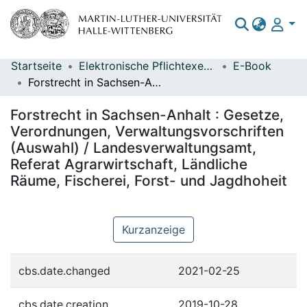
Startseite
Elektronische Pflichtexemplare
E-Book
Bereiche & Sammlungen
Forstrecht in Sachsen-Anhalt : Gesetze, Verordnungen, Verwaltungsvorschriften (Auswahl) / Landesverwaltungsamt, Referat Agrarwirtschaft, Ländliche Räume, Fischerei, Forst- und Jagdhoheit
Das gesamte Repositorium
Forstrecht in Sachsen-Anhalt : Gesetze,
Statistiken
Verordnungen, Verwaltungsvorschriften
(Auswahl) / Landesverwaltungsamt,
Referat Agrarwirtschaft, Ländliche
Räume, Fischerei, Forst- und Jagdhoheit
Kurzanzeige
cbs.date.changed
2021-02-25
cbs.date.creation
2019-10-28