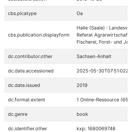
cbs.picatype
Oa
Halle (Saale) : Landesve
cbs.publication.displayform
Referat Agrarwirtschaft,
Fischerei, Forst- und Ja
dc.contributor.other
Sachsen-Anhalt
dc.date.accessioned
2025-05-30T07:51:02Z
dc.date.issued
2019
dc.format.extent
1 Online-Ressource (65 S
dc.genre
book
dc.identifier.other
kxp: 1680069748