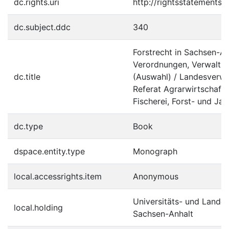
dc.rights.uri
http://rightsstatements.
dc.subject.ddc
340
Forstrecht in Sachsen-An
Verordnungen, Verwaltun
dc.title
(Auswahl) / Landesverw
Referat Agrarwirtschaft,
Fischerei, Forst- und Ja
dc.type
Book
dspace.entity.type
Monograph
local.accessrights.item
Anonymous
Universitäts- und Landes
local.holding
Sachsen-Anhalt