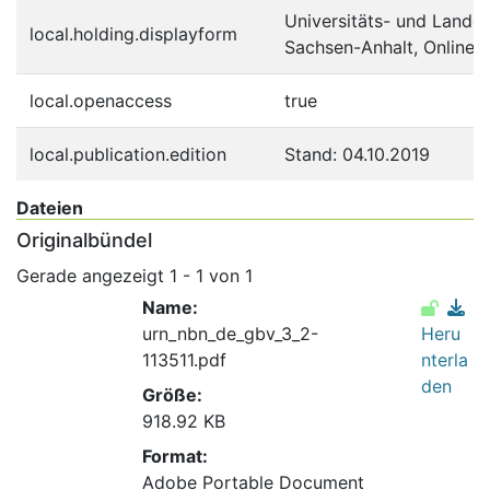
Universitäts- und Landes
local.holding.displayform
Sachsen-Anhalt, Online
local.openaccess
true
local.publication.edition
Stand: 04.10.2019
Dateien
Originalbündel
Gerade angezeigt
1 - 1 von 1
Name:
urn_nbn_de_gbv_3_2-
Heru
113511.pdf
nterla
den
Größe:
918.92 KB
Format:
Adobe Portable Document