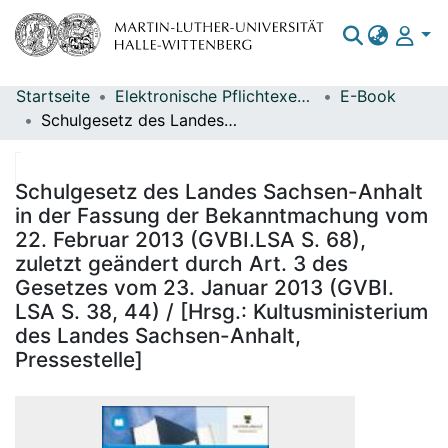
Startseite
Elektronische Pflichtexemplare
E-Book
Bereiche & Sammlungen
Schulgesetz des Landes Sachsen-Anhalt in der Fassung der Bekanntmachung vom 22. Februar 2013 (GVBI.LSA S. 68), zuletzt geändert durch Art. 3 des Gesetzes vom 23. Januar 2013 (GVBI. LSA S. 38, 44) / [Hrsg.: Kultusministerium des Landes Sachsen-Anhalt, Pressestelle]
Das gesamte Repositorium
Statistiken
Schulgesetz des Landes Sachsen-Anhalt
in der Fassung der Bekanntmachung vom
22. Februar 2013 (GVBI.LSA S. 68),
zuletzt geändert durch Art. 3 des
Gesetzes vom 23. Januar 2013 (GVBI.
LSA S. 38, 44) / [Hrsg.: Kultusministerium
des Landes Sachsen-Anhalt,
Pressestelle]