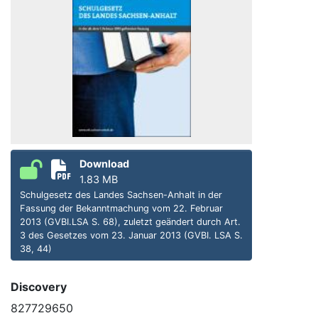
Download
1.83 MB
Schulgesetz des Landes Sachsen-Anhalt in der
Fassung der Bekanntmachung vom 22. Februar
2013 (GVBI.LSA S. 68), zuletzt geändert durch Art.
3 des Gesetzes vom 23. Januar 2013 (GVBI. LSA S.
38, 44)
Discovery
827729650