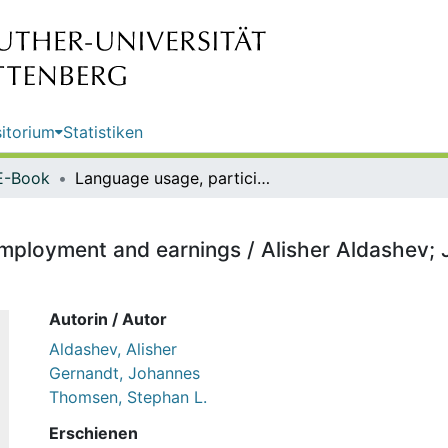
itorium
Statistiken
E-Book
Language usage, participation, employment and earnings / Alisher Aldashev; Johannes Gernandt; Stephan L. Thomsen
employment and earnings / Alisher Aldashev;
Autorin / Autor
Aldashev, Alisher
Gernandt, Johannes
Thomsen, Stephan L.
Erschienen