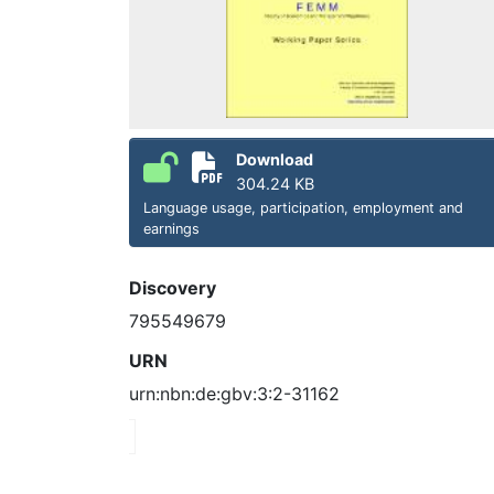
Download
304.24 KB
Language usage, participation, employment and
earnings
Discovery
795549679
URN
urn:nbn:de:gbv:3:2-31162