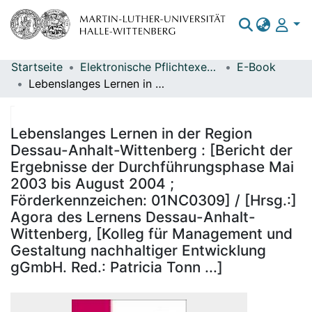
Startseite
Elektronische Pflichtexemplare
E-Book
Bereiche & Sammlungen
Lebenslanges Lernen in der Region Dessau-Anhalt-Wittenberg : [Bericht der Ergebnisse der Durchführungsphase Mai 2003 bis August 2004 ; Förderkennzeichen: 01NC0309] / [Hrsg.:] Agora des Lernens Dessau-Anhalt-Wittenberg, [Kolleg für Management und Gestaltung nachhaltiger Entwicklung gGmbH. Red.: Patricia Tonn ...]
Das gesamte Repositorium
Statistiken
Lebenslanges Lernen in der Region
Dessau-Anhalt-Wittenberg : [Bericht der
Ergebnisse der Durchführungsphase Mai
2003 bis August 2004 ;
Förderkennzeichen: 01NC0309] / [Hrsg.:]
Agora des Lernens Dessau-Anhalt-
Wittenberg, [Kolleg für Management und
Gestaltung nachhaltiger Entwicklung
gGmbH. Red.: Patricia Tonn ...]