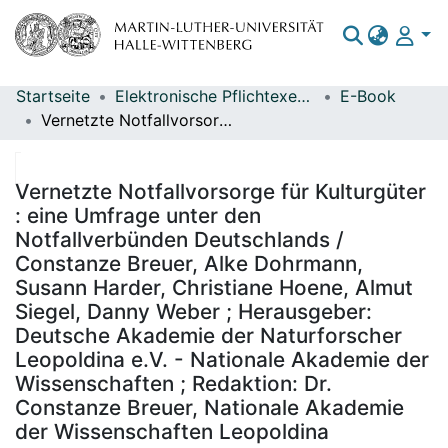
Startseite
Elektronische Pflichtexemplare
E-Book
Bereiche & Sammlungen
Vernetzte Notfallvorsorge für Kulturgüter : eine Umfrage unter den Notfallverbünden Deutschlands / Constanze Breuer, Alke Dohrmann, Susann Harder, Christiane Hoene, Almut Siegel, Danny Weber ; Herausgeber: Deutsche Akademie der Naturforscher Leopoldina e.V. - Nationale Akademie der Wissenschaften ; Redaktion: Dr. Constanze Breuer, Nationale Akademie der Wissenschaften Leopoldina
Das gesamte Repositorium
Statistiken
Vernetzte Notfallvorsorge für Kulturgüter
: eine Umfrage unter den
Notfallverbünden Deutschlands /
Constanze Breuer, Alke Dohrmann,
Susann Harder, Christiane Hoene, Almut
Siegel, Danny Weber ; Herausgeber:
Deutsche Akademie der Naturforscher
Leopoldina e.V. - Nationale Akademie der
Wissenschaften ; Redaktion: Dr.
Constanze Breuer, Nationale Akademie
der Wissenschaften Leopoldina