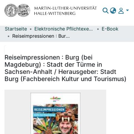
Startseite
Elektronische Pflichtexemplare
E-Book
Bereiche & Sammlungen
Reiseimpressionen : Burg (bei Magdeburg) : Stadt der Türme in Sachsen-Anhalt / Herausgeber: Stadt Burg (Fachbereich Kultur und Tourismus)
Das gesamte Repositorium
Statistiken
Reiseimpressionen : Burg (bei
Magdeburg) : Stadt der Türme in
Sachsen-Anhalt / Herausgeber: Stadt
Burg (Fachbereich Kultur und Tourismus)