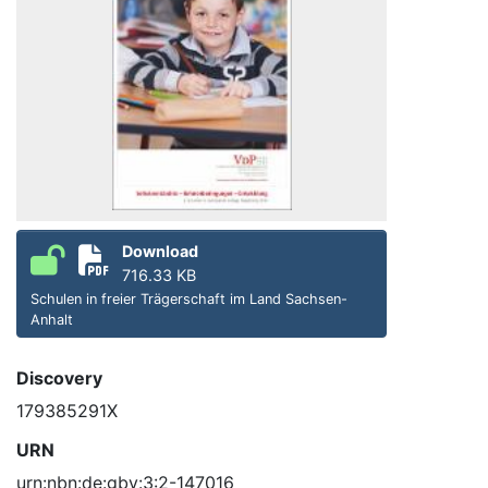
Download
716.33 KB
Schulen in freier Trägerschaft im Land Sachsen-
Anhalt
Discovery
179385291X
URN
urn:nbn:de:gbv:3:2-147016