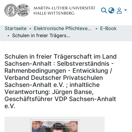
Startseite
Elektronische Pflichtexemplare
E-Book
Bereiche & Sammlungen
Schulen in freier Trägerschaft im Land Sachsen-Anhalt : Selbstverständnis - Rahmenbedingungen - Entwicklung / Verband Deutscher Privatschulen Sachsen-Anhalt e.V. ; inhaltliche Verantwortung: Jürgen Banse, Geschäftsführer VDP Sachsen-Anhalt e.V.
Das gesamte Repositorium
Statistiken
Schulen in freier Trägerschaft im Land
Sachsen-Anhalt : Selbstverständnis -
Rahmenbedingungen - Entwicklung /
Verband Deutscher Privatschulen
Sachsen-Anhalt e.V. ; inhaltliche
Verantwortung: Jürgen Banse,
Geschäftsführer VDP Sachsen-Anhalt
e.V.