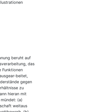
llustrationen
anung beruht auf
sverarbeitung, das
e Funktionen
ausgear-beitet,
iderstände gegen
hältnisse zu
ann hieran mit
 mündet: (a)
schaft weitaus
wettbewerb. (b)