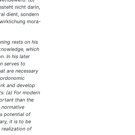
teht nicht darin,
l dient, sondern
rwirklichung mora-
ning rests on his
 knowledge, which
. In his later
n serves to
hat are necessary
e ordonomic
ork and develop
ts: (a) For modern
ortant than the
e normative
ts potential of
y, it is to be
 realization of