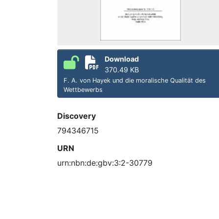
Download
370.49 KB
F. A. von Hayek und die moralische Qualität des
Wettbewerbs
Discovery
794346715
URN
urn:nbn:de:gbv:3:2-30779