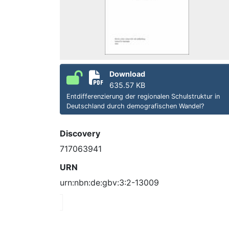
Download
635.57 KB
Entdifferenzierung der regionalen Schulstruktur in
Deutschland durch demografischen Wandel?
Discovery
717063941
URN
urn:nbn:de:gbv:3:2-13009