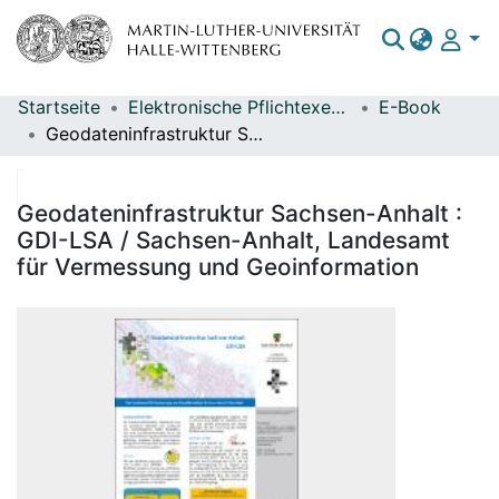
Startseite
Elektronische Pflichtexemplare
E-Book
Bereiche & Sammlungen
Geodateninfrastruktur Sachsen-Anhalt : GDI-LSA / Sachsen-Anhalt, Landesamt für Vermessung und Geoinformation
Das gesamte Repositorium
Statistiken
Geodateninfrastruktur Sachsen-Anhalt :
GDI-LSA / Sachsen-Anhalt, Landesamt
für Vermessung und Geoinformation