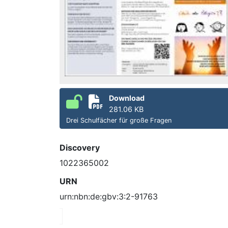
Download
281.06 KB
Drei Schulfächer für große Fragen
Discovery
1022365002
URN
urn:nbn:de:gbv:3:2-91763