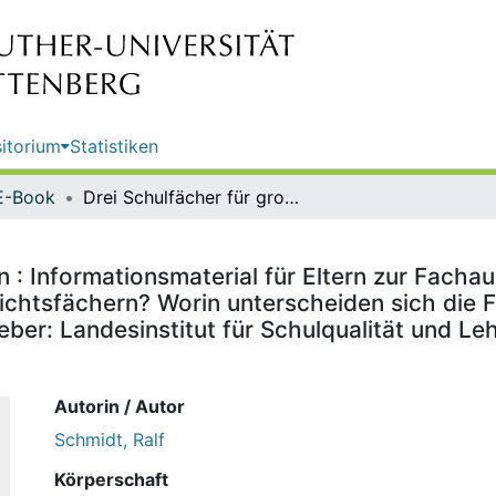
itorium
Statistiken
E-Book
Drei Schulfächer für große Fragen : Informationsmaterial für Eltern zur Fachauswahl : Ethik oder Religion?? : Worum geht es in den drei Unterrichtsfächern? Worin unterscheiden sich die Fächer? Häufig gestellte Fragen, Kontakt/Informationen / Herausgeber: Landesinstitut für Schulqualität und Lehrerbildung Sachsen-Anhalt (LISA); Autor: Dr. Ralf Schmidt
 : Informationsmaterial für Eltern zur Fachau
ichtsfächern? Worin unterscheiden sich die F
ber: Landesinstitut für Schulqualität und L
Autorin / Autor
Schmidt, Ralf
Körperschaft