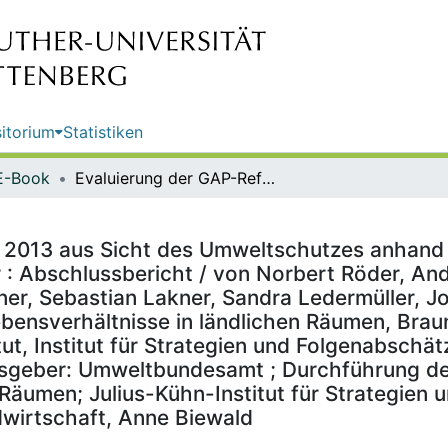
itorium
Statistiken
E-Book
Evaluierung der GAP-Reform von 2013 aus Sicht des Umweltschutzes anhand einer Datenbankanalyse von InVeKoS-Daten der Bundesländer : Abschlussbericht / von Norbert Röder, Andrea Ackermann, Sarah Baum, Hannah G. S. Böhner, Birgit Laggner, Sebastian Lakner, Sandra Ledermüller, Johannes Wegmann, Maximilian Zinnbauer (Thünen-Institut für Lebensverhältnisse in ländlichen Räumen, Braunschweig); Jörn Strassemeyer, Franz Pöllinger (Julius Kühn-Institut, Institut für Strategien und Folgenabschätzung, Kleinmachnow) ; im Auftrag des Umweltbundesamtes ; Herausgeber: Umweltbundesamt ; Durchführung der Studie: Thünen-Institut für Lebensverhältnisse in ländlichen Räumen; Julius-Kühn-Institut für Strategien und Folgenabschätzungen ; Redaktion: Fachgebiet II 2.8 Landwirtschaft, Anne Biewald
 2013 aus Sicht des Umweltschutzes anhand
 : Abschlussbericht / von Norbert Röder, A
gner, Sebastian Lakner, Sandra Ledermüller,
ebensverhältnisse in ländlichen Räumen, Bra
itut, Institut für Strategien und Folgenabsch
geber: Umweltbundesamt ; Durchführung der 
 Räumen; Julius-Kühn-Institut für Strategien
dwirtschaft, Anne Biewald