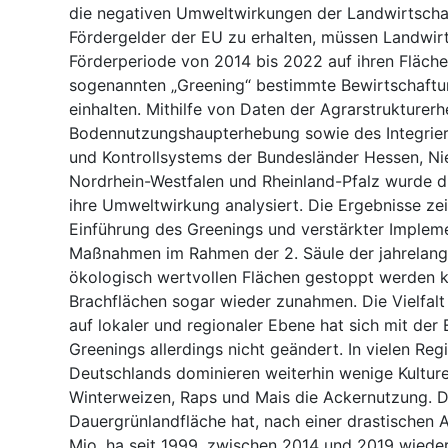
die negativen Umweltwirkungen der Landwirtscha
Fördergelder der EU zu erhalten, müssen Landwirt
Förderperiode von 2014 bis 2022 auf ihren Fläch
sogenannten „Greening“ bestimmte Bewirtschaft
einhalten. Mithilfe von Daten der Agrarstrukturer
Bodennutzungshaupterhebung sowie des Integrier
und Kontrollsystems der Bundesländer Hessen, Ni
Nordrhein-Westfalen und Rheinland-Pfalz wurde 
ihre Umweltwirkung analysiert. Die Ergebnisse zei
Einführung des Greenings und verstärkter Implem
Maßnahmen im Rahmen der 2. Säule der jahrelan
ökologisch wertvollen Flächen gestoppt werden 
Brachflächen sogar wieder zunahmen. Die Vielfalt
auf lokaler und regionaler Ebene hat sich mit der
Greenings allerdings nicht geändert. In vielen Reg
Deutschlands dominieren weiterhin wenige Kultur
Winterweizen, Raps und Mais die Ackernutzung. D
Dauergrünlandfläche hat, nach einer drastischen
Mio. ha seit 1999, zwischen 2014 und 2019 wiede