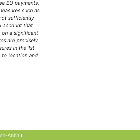
hese EU payments.
 measures such as
ot sufficiently
o account that
on a significant
ves are precisely
ures in the 1st
g to location and
sen-Anhalt