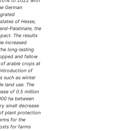
 2014 to 2022 with
the German
egrated
states of Hesse,
nd-Palatinate, the
pact. The results
he increased
the long-lasting
topped and fallow
 of arable crops at
introduction of
s such as winter
e land use. The
ase of 0.5 million
,000 ha between
ery small decrease
of plant protection
arms for the
osts for farms