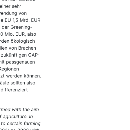
iner sehr
wendung von
ie EU 1,5 Mrd. EUR
g der Greening-
90 Mio. EUR, also
erden ökologisch
llen von Brachen
i zukünftigen GAP-
 mit passgenauen
 Regionen
zt werden können.
ule sollten also
differenziert
rmed with the aim
agriculture. In
 to certain farming