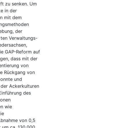
ft zu senken. Um
e in der
en mit dem
ungsmethoden
hebung, der
ten Verwaltungs-
edersachsen,
die GAP-Reform auf
gen, dass mit der
entierung von
ge Rückgang von
konnte und
 der Ackerkulturen
 Einführung des
ionen
en wie
ie
 Abnahme von 0,5
r um ca. 130.000