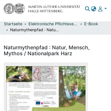
Startseite
Elektronische Pflichtexemplare
E-Book
Bereiche & Sammlungen
Naturmythenpfad : Natur, Mensch, Mythos / Nationalpark Harz
Das gesamte Repositorium
Statistiken
Naturmythenpfad : Natur, Mensch,
Mythos / Nationalpark Harz