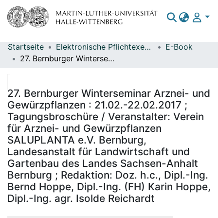
Startseite
Elektronische Pflichtexemplare
E-Book
Bereiche & Sammlungen
27. Bernburger Winterseminar Arznei- und Gewürzpflanzen : 21.02.-22.02.2017 ; Tagungsbroschüre / Veranstalter: Verein für Arznei- und Gewürzpflanzen SALUPLANTA e.V. Bernburg, Landesanstalt für Landwirtschaft und Gartenbau des Landes Sachsen-Anhalt Bernburg ; Redaktion: Doz. h.c., Dipl.-Ing. Bernd Hoppe, Dipl.-Ing. (FH) Karin Hoppe, Dipl.-Ing. agr. Isolde Reichardt
Das gesamte Repositorium
Statistiken
27. Bernburger Winterseminar Arznei- und
Gewürzpflanzen : 21.02.-22.02.2017 ;
Tagungsbroschüre / Veranstalter: Verein
für Arznei- und Gewürzpflanzen
SALUPLANTA e.V. Bernburg,
Landesanstalt für Landwirtschaft und
Gartenbau des Landes Sachsen-Anhalt
Bernburg ; Redaktion: Doz. h.c., Dipl.-Ing.
Bernd Hoppe, Dipl.-Ing. (FH) Karin Hoppe,
Dipl.-Ing. agr. Isolde Reichardt