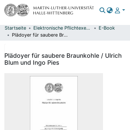
Startseite
Elektronische Pflichtexemplare
E-Book
Bereiche & Sammlungen
Plädoyer für saubere Braunkohle / Ulrich Blum und Ingo Pies
Das gesamte Repositorium
Statistiken
Plädoyer für saubere Braunkohle / Ulrich
Blum und Ingo Pies