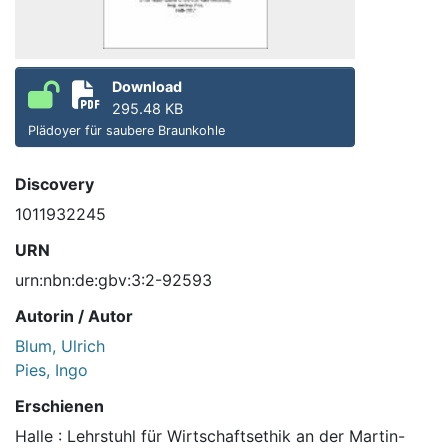
Download
295.48 KB
Plädoyer für saubere Braunkohle
Discovery
1011932245
URN
urn:nbn:de:gbv:3:2-92593
Autorin / Autor
Blum, Ulrich
Pies, Ingo
Erschienen
Halle : Lehrstuhl für Wirtschaftsethik an der Martin-