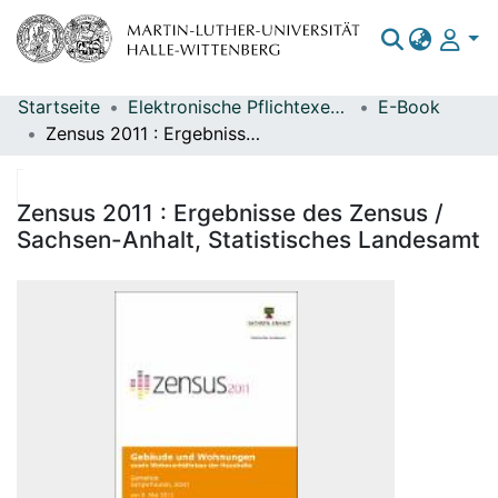
Startseite
Elektronische Pflichtexemplare
E-Book
Bereiche & Sammlungen
Zensus 2011 : Ergebnisse des Zensus / Sachsen-Anhalt, Statistisches Landesamt
Das gesamte Repositorium
Statistiken
Zensus 2011 : Ergebnisse des Zensus /
Sachsen-Anhalt, Statistisches Landesamt