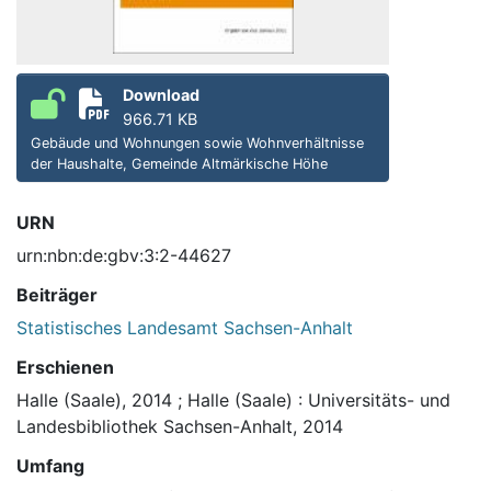
Download
966.71 KB
Gebäude und Wohnungen sowie Wohnverhältnisse
der Haushalte, Gemeinde Altmärkische Höhe
URN
urn:nbn:de:gbv:3:2-44627
Beiträger
Statistisches Landesamt Sachsen-Anhalt
Erschienen
Halle (Saale), 2014
;
Halle (Saale) : Universitäts- und
Landesbibliothek Sachsen-Anhalt, 2014
Umfang