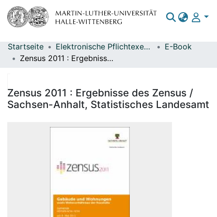
Startseite
Elektronische Pflichtexemplare
E-Book
Bereiche & Sammlungen
Zensus 2011 : Ergebnisse des Zensus / Sachsen-Anhalt, Statistisches Landesamt
Das gesamte Repositorium
Statistiken
Zensus 2011 : Ergebnisse des Zensus /
Sachsen-Anhalt, Statistisches Landesamt