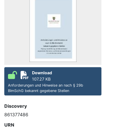
Download
107.27 KB
Anforderungen und Hinweise an nach § 29b
BImSchG bekannt gegebene Stellen
Discovery
861377486
URN