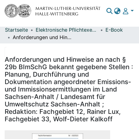
Startseite
Elektronische Pflichtexemplare
E-Book
Bereiche & Sammlungen
Anforderungen und Hinweise an nach § 29b BImSchG bekannt gegebene Stellen : Planung, Durchführung und Dokumentation angeordneter Emissions- und Immissionsermittlungen im Land Sachsen-Anhalt / Landesamt für Umweltschutz Sachsen-Anhalt ; Redaktion: Fachgebiet 12, Rainer Lux, Fachgebiet 33, Wolf-Dieter Kalkoff
Das gesamte Repositorium
Statistiken
Anforderungen und Hinweise an nach §
29b BImSchG bekannt gegebene Stellen :
Planung, Durchführung und
Dokumentation angeordneter Emissions-
und Immissionsermittlungen im Land
Sachsen-Anhalt / Landesamt für
Umweltschutz Sachsen-Anhalt ;
Redaktion: Fachgebiet 12, Rainer Lux,
Fachgebiet 33, Wolf-Dieter Kalkoff