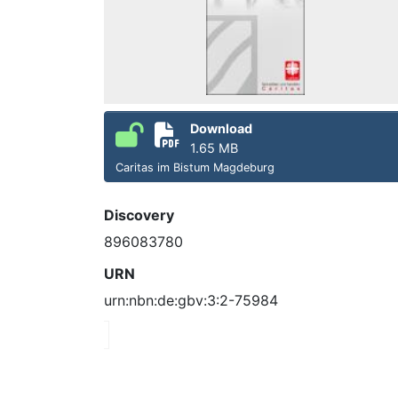
Download
1.65 MB
Caritas im Bistum Magdeburg
Discovery
896083780
URN
urn:nbn:de:gbv:3:2-75984