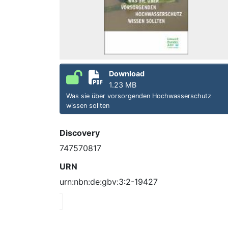
Download
1.23 MB
Was sie über vorsorgenden Hochwasserschutz
wissen sollten
Discovery
747570817
URN
urn:nbn:de:gbv:3:2-19427