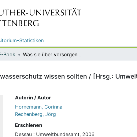
itorium
Statistiken
E-Book
Was sie über vorsorgenden Hochwasserschutz wissen sollten / [Hrsg.: Umweltbundesamt. Autoren: Corinna Hornemann; Jörg Rechenberg]
asserschutz wissen sollten / [Hrsg.: Umwel
Autorin / Autor
Hornemann, Corinna
Rechenberg, Jörg
Erschienen
Dessau : Umweltbundesamt, 2006