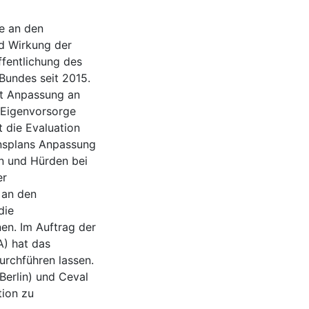
e an den
nd Wirkung der
ffentlichung des
Bundes seit 2015.
it Anpassung an
 Eigenvorsorge
 die Evaluation
nsplans Anpassung
en und Hürden bei
er
 an den
die
en. Im Auftrag der
A) hat das
rchführen lassen.
Berlin) und Ceval
tion zu