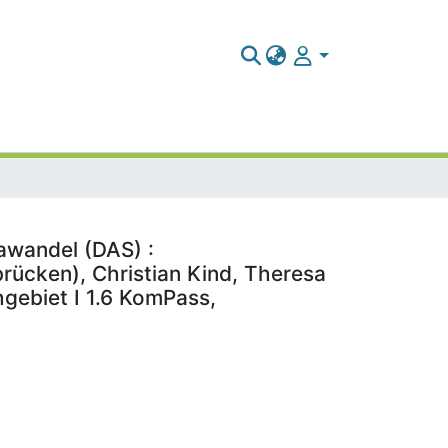
awandel (DAS) :
brücken), Christian Kind, Theresa
hgebiet I 1.6 KomPass,