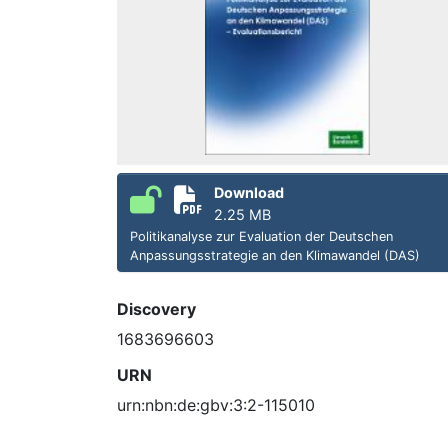
Download
2.25 MB
Politikanalyse zur Evaluation der Deutschen
Anpassungsstrategie an den Klimawandel (DAS)
Discovery
1683696603
URN
urn:nbn:de:gbv:3:2-115010