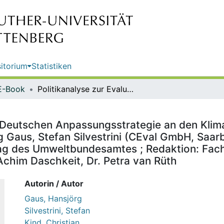
itorium
Statistiken
E-Book
Politikanalyse zur Evaluation der Deutschen Anpassungsstrategie an den Klimawandel (DAS) : Evaluationsbericht / von Hansjörg Gaus, Stefan Silvestrini (CEval GmbH, Saarbrücken), Christian Kind, Theresa Kaiser (adelphi, Berlin) ; im Auftrag des Umweltbundesamtes ; Redaktion: Fachgebiet I 1.6 KomPass, Klimafolgen und Anpassung, Dr. Achim Daschkeit, Dr. Petra van Rüth
er Deutschen Anpassungsstrategie an den Klim
g Gaus, Stefan Silvestrini (CEval GmbH, Saar
ftrag des Umweltbundesamtes ; Redaktion: Fac
Achim Daschkeit, Dr. Petra van Rüth
Autorin / Autor
Gaus, Hansjörg
Silvestrini, Stefan
Kind, Christian