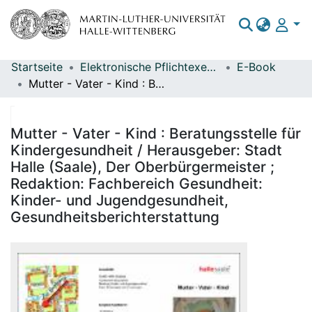
Startseite
Elektronische Pflichtexemplare
E-Book
Bereiche & Sammlungen
Mutter - Vater - Kind : Beratungsstelle für Kindergesundheit / Herausgeber: Stadt Halle (Saale), Der Oberbürgermeister ; Redaktion: Fachbereich Gesundheit: Kinder- und Jugendgesundheit, Gesundheitsberichterstattung
Das gesamte Repositorium
Statistiken
Mutter - Vater - Kind : Beratungsstelle für
Kindergesundheit / Herausgeber: Stadt
Halle (Saale), Der Oberbürgermeister ;
Redaktion: Fachbereich Gesundheit:
Kinder- und Jugendgesundheit,
Gesundheitsberichterstattung