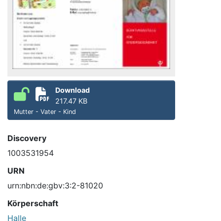
Download
217.47 KB
Mutter - Vater - Kind
Discovery
1003531954
URN
urn:nbn:de:gbv:3:2-81020
Körperschaft
Halle