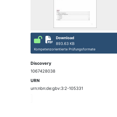
Download
893.63 KB
Kompetenzorientierte Prüfungsformate
Discovery
1067428038
URN
urn:nbn:de:gbv:3:2-105331