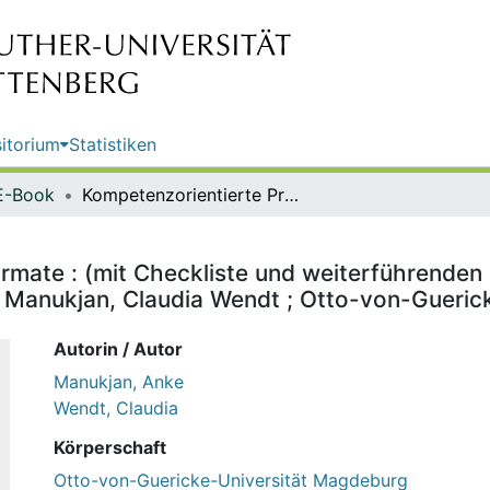
itorium
Statistiken
E-Book
Kompetenzorientierte Prüfungsformate : (mit Checkliste und weiterführenden Beschreibungen) : Handreichung : fokus: Lehre / Autorinnen: Anke Manukjan, Claudia Wendt ; Otto-von-Guericke-Universität Magdeburg
rmate : (mit Checkliste und weiterführenden
ke Manukjan, Claudia Wendt ; Otto-von-Gueri
Autorin / Autor
Manukjan, Anke
Wendt, Claudia
Körperschaft
Otto-von-Guericke-Universität Magdeburg