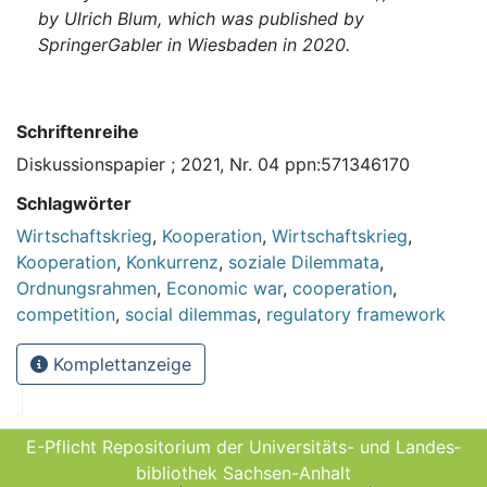
by Ulrich Blum, which was published by
SpringerGabler in Wiesbaden in 2020.
Schriftenreihe
Diskussionspapier ; 2021, Nr. 04 ppn:571346170
Schlagwörter
Wirtschaftskrieg
,
Kooperation
,
Wirtschaftskrieg
,
Kooperation
,
Konkurrenz
,
soziale Dilemmata
,
Ordnungsrahmen
,
Economic war
,
cooperation
,
competition
,
social dilemmas
,
regulatory framework
Komplettanzeige
E-Pflicht Repositorium der Universitäts- und Landes­
bibliothek Sachsen-Anhalt