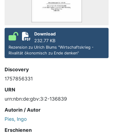
Download
232.77 KB
Rezension zu Ulrich Blums "Wirtschaftskrieg -
Rivalität ökonomisch zu Ende denken"
Discovery
1757856331
URN
urn:nbn:de:gbv:3:2-136839
Autorin / Autor
Pies, Ingo
Erschienen