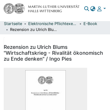
Startseite
Elektronische Pflichtexemplare
E-Book
Bereiche & Sammlungen
Rezension zu Ulrich Blums "Wirtschaftskrieg - Rivalität ökonomisch zu Ende denken" / Ingo Pies
Das gesamte Repositorium
Statistiken
Rezension zu Ulrich Blums
"Wirtschaftskrieg - Rivalität ökonomisch
zu Ende denken" / Ingo Pies