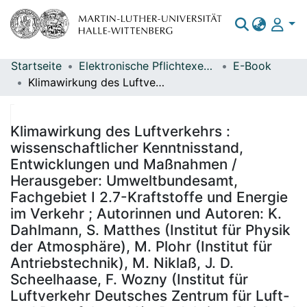
Startseite
Elektronische Pflichtexemplare
E-Book
Bereiche & Sammlungen
Klimawirkung des Luftverkehrs : wissenschaftlicher Kenntnisstand, Entwicklungen und Maßnahmen / Herausgeber: Umweltbundesamt, Fachgebiet I 2.7-Kraftstoffe und Energie im Verkehr ; Autorinnen und Autoren: K. Dahlmann, S. Matthes (Institut für Physik der Atmosphäre), M. Plohr (Institut für Antriebstechnik), M. Niklaß, J. D. Scheelhaase, F. Wozny (Institut für Luftverkehr Deutsches Zentrum für Luft- und Raumfahrt e.V.) ; Redaktion: Reinhard Herbener (Fachgebiet I 2.7-Kraftstoffe und Energie im Verkehr), Frank Wetzel (Fachgebiet I 2.2-Schadstoffminderung und Energieeinsparung im Verkehr), Kay Köhler (Fachgebiet V 3.6-Luftverkehr Umweltbundesamt), F. Linke, A. Lau (DLR, Institut für Luftverkehr)
Das gesamte Repositorium
Statistiken
Klimawirkung des Luftverkehrs :
wissenschaftlicher Kenntnisstand,
Entwicklungen und Maßnahmen /
Herausgeber: Umweltbundesamt,
Fachgebiet I 2.7-Kraftstoffe und Energie
im Verkehr ; Autorinnen und Autoren: K.
Dahlmann, S. Matthes (Institut für Physik
der Atmosphäre), M. Plohr (Institut für
Antriebstechnik), M. Niklaß, J. D.
Scheelhaase, F. Wozny (Institut für
Luftverkehr Deutsches Zentrum für Luft-