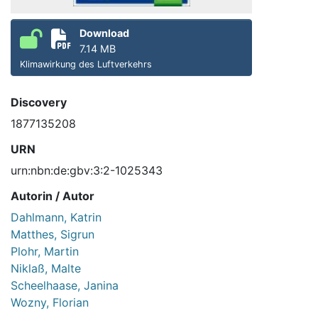
Download
7.14 MB
Klimawirkung des Luftverkehrs
Discovery
1877135208
URN
urn:nbn:de:gbv:3:2-1025343
Autorin / Autor
Dahlmann, Katrin
Matthes, Sigrun
Plohr, Martin
Niklaß, Malte
Scheelhaase, Janina
Wozny, Florian