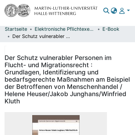
Startseite
Elektronische Pflichtexemplare
E-Book
Bereiche & Sammlungen
Der Schutz vulnerabler Personen im Flucht- und Migrationsrecht : Grundlagen, Identifizierung und bedarfsgerechte Maßnahmen am Beispiel der Betroffenen von Menschenhandel / Helene Heuser/Jakob Junghans/Winfried Kluth
Das gesamte Repositorium
Statistiken
Der Schutz vulnerabler Personen im
Flucht- und Migrationsrecht :
Grundlagen, Identifizierung und
bedarfsgerechte Maßnahmen am Beispiel
der Betroffenen von Menschenhandel /
Helene Heuser/Jakob Junghans/Winfried
Kluth