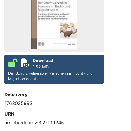
Download
1.52 MB
Der Schutz vulnerabler Personen im Flucht- und
Migrationsrecht
Discovery
1763025993
URN
urn:nbn:de:gbv:3:2-139245