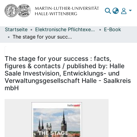
Startseite
Elektronische Pflichtexemplare
E-Book
Bereiche & Sammlungen
The stage for your success : facts, figures & contacts / published by: Halle Saale Investvision, Entwicklungs- und Verwaltungsgesellschaft Halle - Saalkreis mbH
Das gesamte Repositorium
Statistiken
The stage for your success : facts,
figures & contacts / published by: Halle
Saale Investvision, Entwicklungs- und
Verwaltungsgesellschaft Halle - Saalkreis
mbH