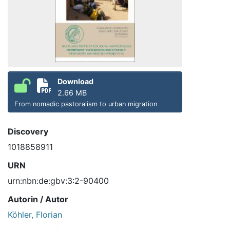
Download
2.66 MB
From nomadic pastoralism to urban migration
Discovery
1018858911
URN
urn:nbn:de:gbv:3:2-90400
Autorin / Autor
Köhler, Florian