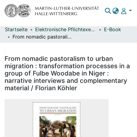
Startseite
Elektronische Pflichtexemplare
E-Book
Bereiche & Sammlungen
From nomadic pastoralism to urban migration : transformation processes in a group of Fulbe Woodabe in Niger : narrative interviews and complementary material / Florian Köhler
Das gesamte Repositorium
Statistiken
From nomadic pastoralism to urban
migration : transformation processes in a
group of Fulbe Woodabe in Niger :
narrative interviews and complementary
material / Florian Köhler