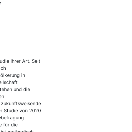
e
die ihrer Art. Seit
ich
ölkerung in
ellschaft
tehen und die
en
, zukunftsweisende
der Studie von 2020
nebefragung
 für die
ist methodisch