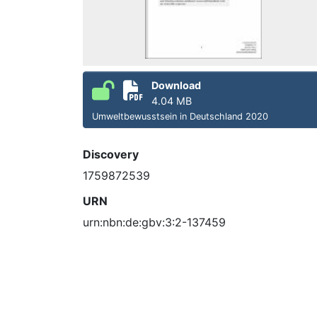
Download
4.04 MB
Umweltbewusstsein in Deutschland 2020
Discovery
1759872539
URN
urn:nbn:de:gbv:3:2-137459