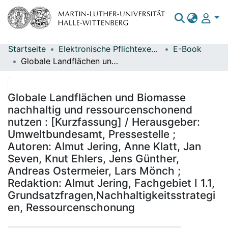
Startseite
Elektronische Pflichtexemplare
E-Book
Bereiche & Sammlungen
Globale Landflächen und Biomasse nachhaltig und ressourcenschonend nutzen : [Kurzfassung] / Herausgeber: Umweltbundesamt, Pressestelle ; Autoren: Almut Jering, Anne Klatt, Jan Seven, Knut Ehlers, Jens Günther, Andreas Ostermeier, Lars Mönch ; Redaktion: Almut Jering, Fachgebiet I 1.1, Grundsatzfragen,Nachhaltigkeitsstrategien, Ressourcenschonung
Das gesamte Repositorium
Statistiken
Globale Landflächen und Biomasse
nachhaltig und ressourcenschonend
nutzen : [Kurzfassung] / Herausgeber:
Umweltbundesamt, Pressestelle ;
Autoren: Almut Jering, Anne Klatt, Jan
Seven, Knut Ehlers, Jens Günther,
Andreas Ostermeier, Lars Mönch ;
Redaktion: Almut Jering, Fachgebiet I 1.1,
Grundsatzfragen,Nachhaltigkeitsstrategi
en, Ressourcenschonung