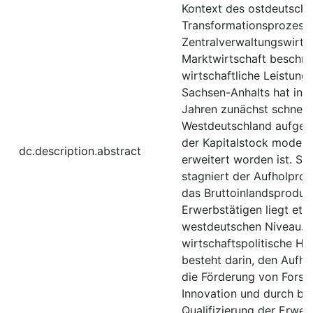
Kontext des ostdeutsch
Transformationsprozesse
Zentralverwaltungswirtsc
Marktwirtschaft beschri
wirtschaftliche Leistungs
Sachsen-Anhalts hat in 
Jahren zunächst schnell
Westdeutschland aufgehol
der Kapitalstock moderni
dc.description.abstract
erweitert worden ist. Seit
stagniert der Aufholproz
das Bruttoinlandsprodukt
Erwerbstätigen liegt et
westdeutschen Niveau. 
wirtschaftspolitische H
besteht darin, den Aufh
die Förderung von Fors
Innovation und durch be
Qualifizierung der Erwer