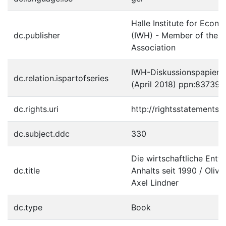
Halle Institute for Econ
dc.publisher
(IWH) - Member of the L
Association
IWH-Diskussionspapiere ;
dc.relation.ispartofseries
(April 2018) ppn:83739
dc.rights.uri
http://rightsstatements.
dc.subject.ddc
330
Die wirtschaftliche Ent
dc.title
Anhalts seit 1990 / Olive
Axel Lindner
dc.type
Book