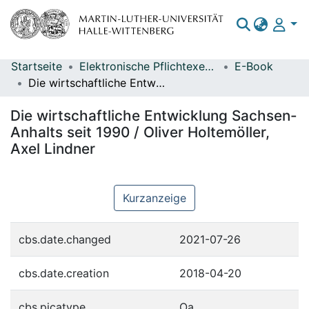
Startseite
Elektronische Pflichtexemplare
E-Book
Bereiche & Sammlungen
Die wirtschaftliche Entwicklung Sachsen-Anhalts seit 1990 / Oliver Holtemöller, Axel Lindner
Das gesamte Repositorium
Die wirtschaftliche Entwicklung Sachsen-
Statistiken
Anhalts seit 1990 / Oliver Holtemöller,
Axel Lindner
Kurzanzeige
cbs.date.changed
2021-07-26
cbs.date.creation
2018-04-20
cbs.picatype
Oa