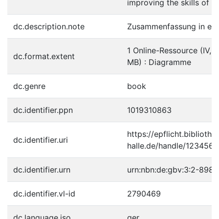
improving the skills of t
dc.description.note
Zusammenfassung in eng
1 Online-Ressource (IV, 1
dc.format.extent
MB) : Diagramme
dc.genre
book
dc.identifier.ppn
1019310863
https://epflicht.bibliothe
dc.identifier.uri
halle.de/handle/123456
dc.identifier.urn
urn:nbn:de:gbv:3:2-898
dc.identifier.vl-id
2790469
dc.language.iso
ger