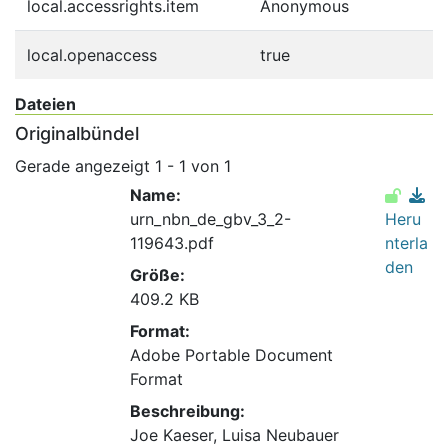
local.accessrights.item
Anonymous
local.openaccess
true
Dateien
Originalbündel
Gerade angezeigt
1 - 1 von 1
Name:
urn_nbn_de_gbv_3_2-
Heru
119643.pdf
nterla
den
Größe:
409.2 KB
Format:
Adobe Portable Document
Format
Beschreibung:
Joe Kaeser, Luisa Neubauer