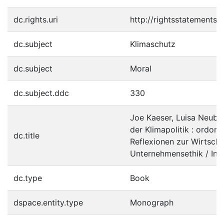
dc.rights.uri
http://rightsstatements.
dc.subject
Klimaschutz
dc.subject
Moral
dc.subject.ddc
330
Joe Kaeser, Luisa Neuba
der Klimapolitik : ordon
dc.title
Reflexionen zur Wirtscha
Unternehmensethik / Ing
dc.type
Book
dspace.entity.type
Monograph