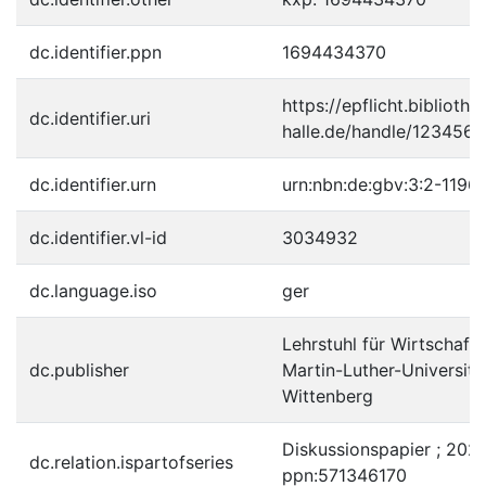
dc.identifier.ppn
1694434370
https://epflicht.bibliothe
dc.identifier.uri
halle.de/handle/123456
dc.identifier.urn
urn:nbn:de:gbv:3:2-1196
dc.identifier.vl-id
3034932
dc.language.iso
ger
Lehrstuhl für Wirtschafts
dc.publisher
Martin-Luther-Universitä
Wittenberg
Diskussionspapier ; 2020
dc.relation.ispartofseries
ppn:571346170