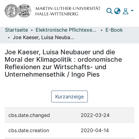
Startseite
Elektronische Pflichtexemplare
E-Book
Bereiche & Sammlungen
Joe Kaeser, Luisa Neubauer und die Moral der Klimapolitik : ordonomische Reflexionen zur Wirtschafts- und Unternehmensethik / Ingo Pies
Das gesamte Repositorium
Joe Kaeser, Luisa Neubauer und die
Statistiken
Moral der Klimapolitik : ordonomische
Reflexionen zur Wirtschafts- und
Unternehmensethik / Ingo Pies
Kurzanzeige
cbs.date.changed
2022-03-24
cbs.date.creation
2020-04-14