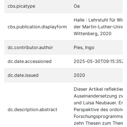
cbs.picatype
Oa
Halle : Lehrstuhl für Wir
cbs.publication.displayform
der Martin-Luther-Univer
Wittenberg, 2020
dc.contributor.author
Pies, Ingo
dc.date.accessioned
2025-05-30T09:15:35Z
dc.date.issued
2020
Dieser Artikel reflektiert
Auseinandersetzung zwi
und Luisa Neubauer. Er 
dc.description.abstract
Perspektive des ordono
Forschungsprogramms ei
zehn Thesen zum Them