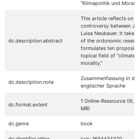
"Klimapolitik und Moral".
This article reflects on t
controversy between Jo
Luisa Neubauer. It takes
dc.description.abstract
of the ordonomic resea
formulates ten propositi
topical field of "climate 
morality."
Zusammenfassung in deu
dc.description.note
englischer Sprache
1 Online-Ressource (III, 2
dc.format.extent
MB)
dc.genre
book
dc.identifier.other
kxp: 1694434370