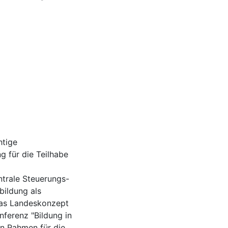
htige
g für die Teilhabe
ntrale Steuerungs-
bildung als
Das Landeskonzept
nferenz "Bildung in
en Rahmen für die