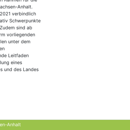
achsen-Anhalt.
/2021 verbindlich
nativ Schwerpunkte
 Zudem sind ab
orm vorliegenden
len unter dem
ten
nde Leitfaden
llung eines
es und des Landes
sen-Anhalt