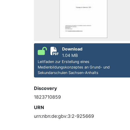
Download
1.04 MB
Leitfaden zur Erstellung eines
Medienbildungskonzeptes an Grund- und
Sekundarschulen Sachsen-Anhalts
Discovery
1823710859
URN
urn:nbn:de:gbv:3:2-925669