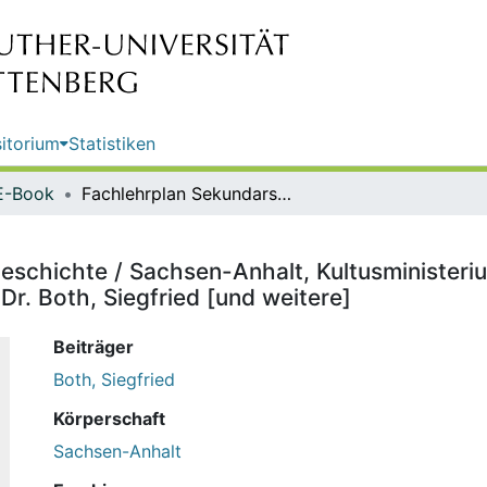
itorium
Statistiken
E-Book
Fachlehrplan Sekundarschule - Geschichte / Sachsen-Anhalt, Kultusministerium ; an der Erarbeitung des Fachlehrplans haben mitgewirkt: Dr. Both, Siegfried [und weitere]
schichte / Sachsen-Anhalt, Kultusministeriu
Dr. Both, Siegfried [und weitere]
Beiträger
Both, Siegfried
Körperschaft
Sachsen-Anhalt