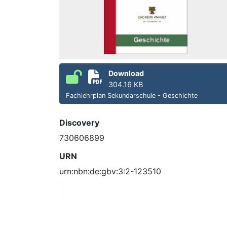
Download
304.16 KB
Fachlehrplan Sekundarschule - Geschichte
Discovery
730606899
URN
urn:nbn:de:gbv:3:2-123510