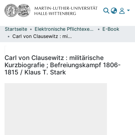
Startseite
Elektronische Pflichtexemplare
E-Book
Bereiche & Sammlungen
Carl von Clausewitz : militärische Kurzbiografie ; Befreiungskampf 1806-1815 / Klaus T. Stark
Das gesamte Repositorium
Statistiken
Carl von Clausewitz : militärische
Kurzbiografie ; Befreiungskampf 1806-
1815 / Klaus T. Stark