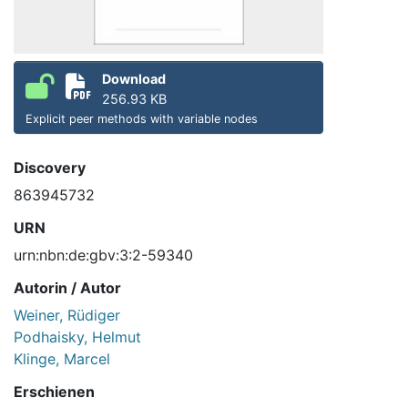
Download
256.93 KB
Explicit peer methods with variable nodes
Discovery
863945732
URN
urn:nbn:de:gbv:3:2-59340
Autorin / Autor
Weiner, Rüdiger
Podhaisky, Helmut
Klinge, Marcel
Erschienen