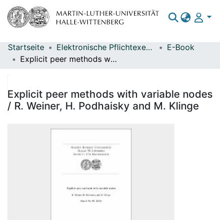
Startseite
Elektronische Pflichtexemplare
E-Book
Bereiche & Sammlungen
Explicit peer methods with variable nodes / R. Weiner, H. Podhaisky and M. Klinge
Das gesamte Repositorium
Statistiken
Explicit peer methods with variable nodes
/ R. Weiner, H. Podhaisky and M. Klinge