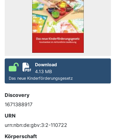
Download
4.13 MB
Das neue Kinderförderungsgesetz
Discovery
1671388917
URN
urn:nbn:de:gbv:3:2-110722
Körperschaft