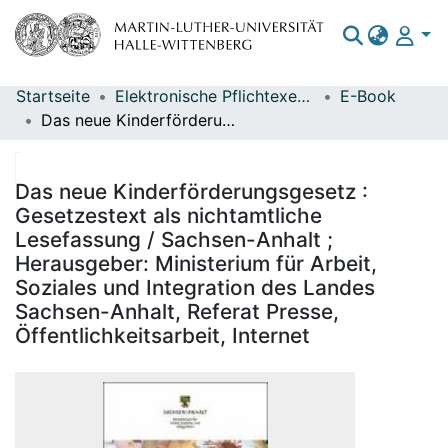
Startseite
Elektronische Pflichtexemplare
E-Book
Bereiche & Sammlungen
Das neue Kinderförderungsgesetz : Gesetzestext als nichtamtliche Lesefassung / Sachsen-Anhalt ; Herausgeber: Ministerium für Arbeit, Soziales und Integration des Landes Sachsen-Anhalt, Referat Presse, Öffentlichkeitsarbeit, Internet
Das gesamte Repositorium
Statistiken
Das neue Kinderförderungsgesetz :
Gesetzestext als nichtamtliche
Lesefassung / Sachsen-Anhalt ;
Herausgeber: Ministerium für Arbeit,
Soziales und Integration des Landes
Sachsen-Anhalt, Referat Presse,
Öffentlichkeitsarbeit, Internet