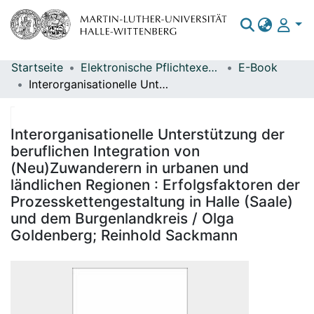
Startseite
Elektronische Pflichtexemplare
E-Book
Bereiche & Sammlungen
Interorganisationelle Unterstützung der beruflichen Integration von (Neu)Zuwanderern in urbanen und ländlichen Regionen : Erfolgsfaktoren der Prozesskettengestaltung in Halle (Saale) und dem Burgenlandkreis / Olga Goldenberg; Reinhold Sackmann
Das gesamte Repositorium
Statistiken
Interorganisationelle Unterstützung der
beruflichen Integration von
(Neu)Zuwanderern in urbanen und
ländlichen Regionen : Erfolgsfaktoren der
Prozesskettengestaltung in Halle (Saale)
und dem Burgenlandkreis / Olga
Goldenberg; Reinhold Sackmann