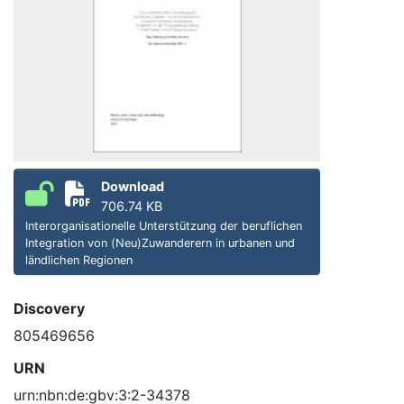
Download
706.74 KB
Interorganisationelle Unterstützung der beruflichen
Integration von (Neu)Zuwanderern in urbanen und
ländlichen Regionen
Discovery
805469656
URN
urn:nbn:de:gbv:3:2-34378