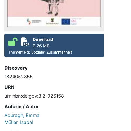
Download
9.26 MB
Themenfeld: Sozialer Zusammenhalt
Discovery
1824052855
URN
urn:nbn:de:gbv:3:2-926158
Autorin / Autor
Aouragh, Emma
Müller, Isabel