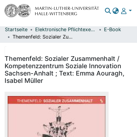
Startseite
Elektronische Pflichtexemplare
E-Book
Bereiche & Sammlungen
Themenfeld: Sozialer Zusammenhalt / Kompetenzzentrum Soziale Innovation Sachsen-Anhalt ; Text: Emma Aouragh, Isabel Müller
Das gesamte Repositorium
Statistiken
Themenfeld: Sozialer Zusammenhalt /
Kompetenzzentrum Soziale Innovation
Sachsen-Anhalt ; Text: Emma Aouragh,
Isabel Müller