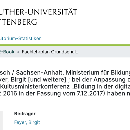
itorium
Statistiken
E-Book
Fachlehrplan Grundschule - Deutsch / Sachsen-Anhalt, Ministerium für Bildung ; an der Erarbeitung dieses Lehrplanes haben mitgewirkt: Feyer, Birgit [und weitere] ; bei der Anpassung des Lehrplanes an die Anforderungen der Strategie der Kultusministerkonferenz „Bildung in der digitalen Welt“ (vgl. Beschluss der Kultusministerkonferenz vom 8.12.2016 in der Fassung vom 7.12.2017) haben mitgewirkt: Birgit Feyer Halle [und weitere]
ch / Sachsen-Anhalt, Ministerium für Bildung
er, Birgit [und weitere] ; bei der Anpassung 
ultusministerkonferenz „Bildung in der digita
.2016 in der Fassung vom 7.12.2017) haben mi
Beiträger
Feyer, Birgit