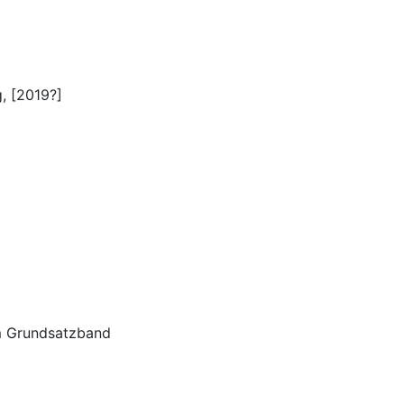
, [2019?]
em Grundsatzband