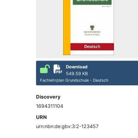
Download
549.59 KB
Fachlehrplan Grundschule - Deutsch
Discovery
1694311104
URN
urn:nbn:de:gbv:3:2-123457