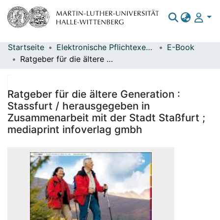
Startseite
Elektronische Pflichtexemplare
E-Book
Bereiche & Sammlungen
Ratgeber für die ältere Generation : Stassfurt / herausgegeben in Zusammenarbeit mit der Stadt Staßfurt ; mediaprint infoverlag gmbh
Das gesamte Repositorium
Statistiken
Ratgeber für die ältere Generation :
Stassfurt / herausgegeben in
Zusammenarbeit mit der Stadt Staßfurt ;
mediaprint infoverlag gmbh