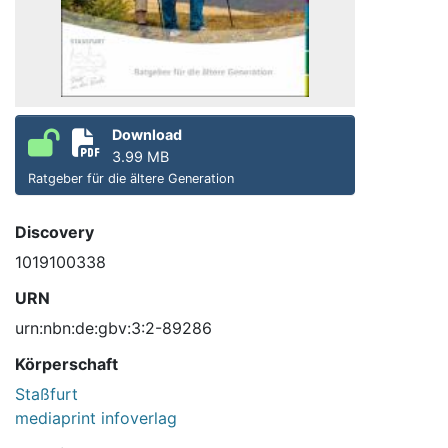
Download
3.99 MB
Ratgeber für die ältere Generation
Discovery
1019100338
URN
urn:nbn:de:gbv:3:2-89286
Körperschaft
Staßfurt
mediaprint infoverlag