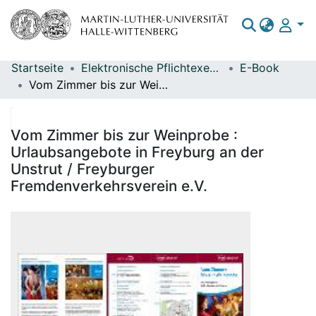
Startseite
Elektronische Pflichtexemplare
E-Book
Bereiche & Sammlungen
Vom Zimmer bis zur Weinprobe : Urlaubsangebote in Freyburg an der Unstrut / Freyburger Fremdenverkehrsverein e.V.
Das gesamte Repositorium
Statistiken
Vom Zimmer bis zur Weinprobe :
Urlaubsangebote in Freyburg an der
Unstrut / Freyburger
Fremdenverkehrsverein e.V.