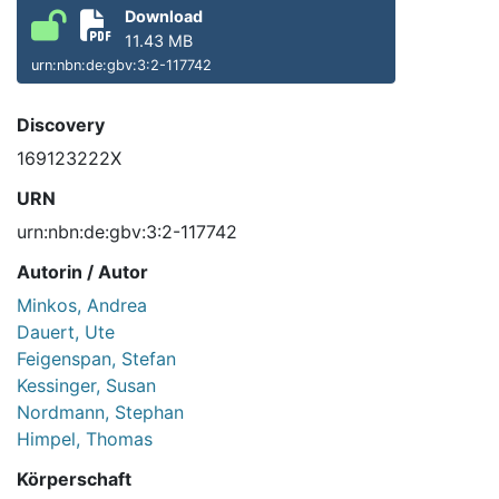
Download
11.43 MB
urn:nbn:de:gbv:3:2-117742
Discovery
169123222X
URN
urn:nbn:de:gbv:3:2-117742
Autorin / Autor
Minkos, Andrea
Dauert, Ute
Feigenspan, Stefan
Kessinger, Susan
Nordmann, Stephan
Himpel, Thomas
Körperschaft