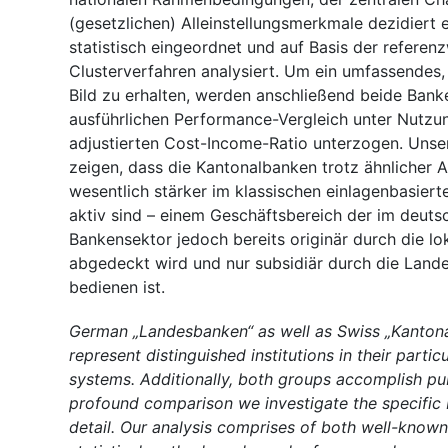
(gesetzlichen) Alleinstellungsmerkmale dezidiert e
statistisch eingeordnet und auf Basis der referen
Clusterverfahren analysiert. Um ein umfassendes
Bild zu erhalten, werden anschließend beide Ban
ausführlichen Performance-Vergleich unter Nutzun
adjustierten Cost-Income-Ratio unterzogen. Unse
zeigen, dass die Kantonalbanken trotz ähnlicher 
wesentlich stärker im klassischen einlagenbasiert
aktiv sind – einem Geschäftsbereich der im deuts
Bankensektor jedoch bereits originär durch die l
abgedeckt wird und nur subsidiär durch die Land
bedienen ist.
German „Landesbanken“ as well as Swiss „Kanton
represent distinguished institutions in their particu
systems. Additionally, both groups accomplish pub
profound comparison we investigate the specific 
detail. Our analysis comprises of both well-known