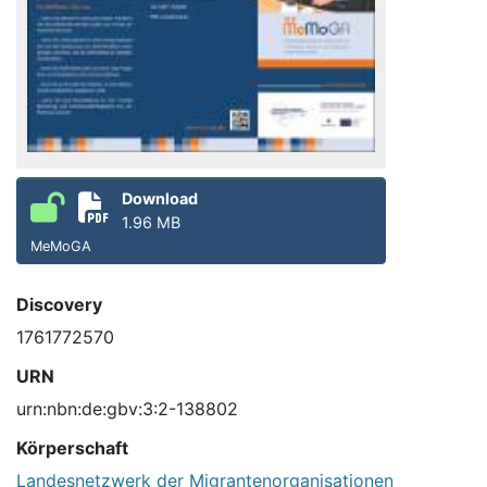
Download
1.96 MB
MeMoGA
Discovery
1761772570
URN
urn:nbn:de:gbv:3:2-138802
Körperschaft
Landesnetzwerk der Migrantenorganisationen