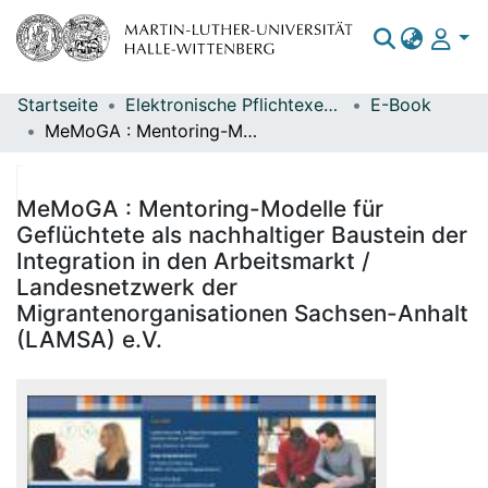
Startseite
Elektronische Pflichtexemplare
E-Book
Bereiche & Sammlungen
MeMoGA : Mentoring-Modelle für Geflüchtete als nachhaltiger Baustein der Integration in den Arbeitsmarkt / Landesnetzwerk der Migrantenorganisationen Sachsen-Anhalt (LAMSA) e.V.
Das gesamte Repositorium
Statistiken
MeMoGA : Mentoring-Modelle für
Geflüchtete als nachhaltiger Baustein der
Integration in den Arbeitsmarkt /
Landesnetzwerk der
Migrantenorganisationen Sachsen-Anhalt
(LAMSA) e.V.