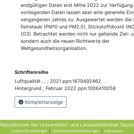
endgültigen Daten erst Mitte 2022 zur Verfügung. 
vorliegenden Daten lassen aber eine generelle Ei
vergangenen Jahres zu. Ausgewertet werden die 
Feinstaub (PM10 und PM2,5), Stickstoffdioxid (N
(O3). Betrachtet werden nicht nur geltende Ziel- 
sondern auch die neuen Richtwerte der
Weltgesundheitsorganisation.
Schriftenreihe
Luftqualität ... ; 2021 ppn:1679492462
Hintergrund ; Februar 2022 ppn:1006410058
Komplettanzeige
 Repositorium der Universitäts- und Landes­bibliothek Sach
Cookie-Einstellungen
Datenschutzbestimmungen
Impressum