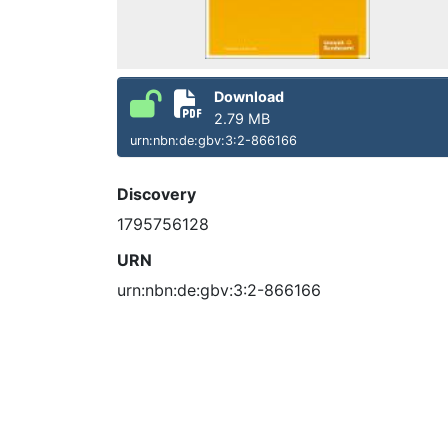
Download
2.79 MB
urn:nbn:de:gbv:3:2-866166
Discovery
1795756128
URN
urn:nbn:de:gbv:3:2-866166