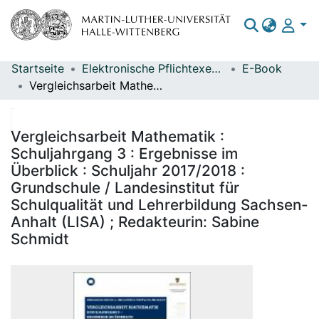
Startseite
Elektronische Pflichtexemplare
E-Book
Bereiche & Sammlungen
Vergleichsarbeit Mathematik : Schuljahrgang 3 : Ergebnisse im Überblick : Schuljahr 2017/2018 : Grundschule / Landesinstitut für Schulqualität und Lehrerbildung Sachsen-Anhalt (LISA) ; Redakteurin: Sabine Schmidt
Das gesamte Repositorium
Statistiken
Vergleichsarbeit Mathematik :
Schuljahrgang 3 : Ergebnisse im
Überblick : Schuljahr 2017/2018 :
Grundschule / Landesinstitut für
Schulqualität und Lehrerbildung Sachsen-
Anhalt (LISA) ; Redakteurin: Sabine
Schmidt