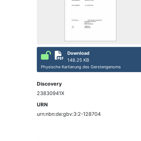
Download
148.25 KB
Physische Kartierung des Gerstengenoms
Discovery
23830941X
URN
urn:nbn:de:gbv:3:2-128704