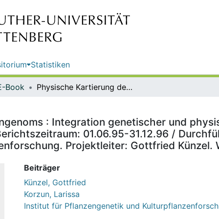
itorium
Statistiken
E-Book
Physische Kartierung des Gerstengenoms : Integration genetischer und physischer Chromosomenkarten ; Schlußbericht ; Förderzeitraum, Berichtszeitraum: 01.06.95-31.12.96 / Durchführung: Institut für Pflanzengenetik und Kulturpflanzenforschung. Projektleiter: Gottfried Künzel. Wiss. Mitarb.: Larissa Korzun
engenoms : Integration genetischer und phy
erichtszeitraum: 01.06.95-31.12.96 / Durchfüh
nforschung. Projektleiter: Gottfried Künzel. 
Beiträger
Künzel, Gottfried
Korzun, Larissa
Institut für Pflanzengenetik und Kulturpflanzenforsc