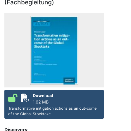
(Fachbegleitung)
Download
1.62 MB
Transformative mitigation actions as an out-come
of the Global Stocktake
Discovery