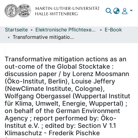
Startseite
Elektronische Pflichtexemplare
E-Book
Bereiche & Sammlungen
Transformative mitigation actions as an out-come of the Global Stocktake : discussion paper / by Lorenz Moosmann (Öko-Institut, Berlin), Louise Jeffery (NewClimate Institute, Cologne), Wolfgang Obergassel (Wuppertal Institut für Klima, Umwelt, Energie, Wuppertal) ; on behalf of the German Environment Agency ; report performed by: Öko-Institut e.V. ; edited by: Section V 1.1 Klimaschutz - Frederik Pischke (Fachbegleitung)
Das gesamte Repositorium
Statistiken
Transformative mitigation actions as an
out-come of the Global Stocktake :
discussion paper / by Lorenz Moosmann
(Öko-Institut, Berlin), Louise Jeffery
(NewClimate Institute, Cologne),
Wolfgang Obergassel (Wuppertal Institut
für Klima, Umwelt, Energie, Wuppertal) ;
on behalf of the German Environment
Agency ; report performed by: Öko-
Institut e.V. ; edited by: Section V 1.1
Klimaschutz - Frederik Pischke