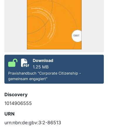
Download
1.25 MB
Praxishandbuch "Corporate Citizenship -
gemeinsam engagiert"
Discovery
1014906555
URN
urn:nbn:de:gbv:3:2-86513