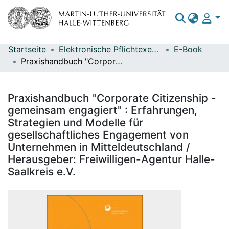
Startseite
Elektronische Pflichtexemplare
E-Book
Bereiche & Sammlungen
Praxishandbuch "Corporate Citizenship - gemeinsam engagiert" : Erfahrungen, Strategien und Modelle für gesellschaftliches Engagement von Unternehmen in Mitteldeutschland / Herausgeber: Freiwilligen-Agentur Halle-Saalkreis e.V.
Das gesamte Repositorium
Statistiken
Praxishandbuch "Corporate Citizenship -
gemeinsam engagiert" : Erfahrungen,
Strategien und Modelle für
gesellschaftliches Engagement von
Unternehmen in Mitteldeutschland /
Herausgeber: Freiwilligen-Agentur Halle-
Saalkreis e.V.